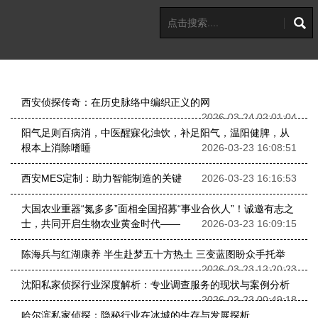
西安侦探传奇：在历史脉络中编织正义的网
2026-03-24 02:01:04
阳气足则百病消，中医醒寐化浊饮，补足阳气，温阳健脾，从
根本上消除嗜睡
2026-03-23 16:08:51
西安MES定制：助力智能制造的关键
2026-03-23 16:16:53
大国农业重器“氮多多”面相全国招募“事业合伙人”！诚邀有志之
士，共同开启生物农业黄金时代——
2026-03-23 16:09:15
陈海兵与红湖康养 半生赴梦五十方热土 三变蓝图盼众手托举
2026-03-23 12:20:23
沈阳私家侦探行业深度解析：专业调查服务的现状与案例分析
2026-03-23 00:49:18
哈尔滨私家侦探：隐秘行业在冰城的生存与发展探析