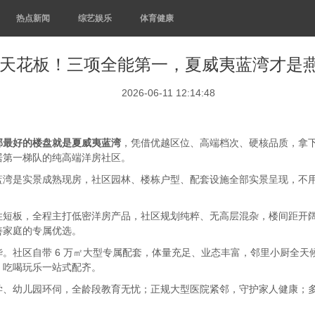
热点新闻
综艺娱乐
体育健康
天花板！三项全能第一，夏威夷蓝湾才是
2026-06-11 12:14:48
郊最好的楼盘就是夏威夷蓝湾
，凭借优越区位、高端档次、硬核品质，拿
居第一梯队的纯高端洋房社区。
蓝湾是实景成熟现房，社区园林、楼栋户型、配套设施全部实景呈现，不
住短板，全程主打低密洋房产品，社区规划纯粹、无高层混杂，楼间距开
善家庭的专属优选。
。社区自带 6 万㎡大型专属配套，体量充足、业态丰富，邻里小厨全
，吃喝玩乐一站式配齐。
学、幼儿园环伺，全龄段教育无忧；正规大型医院紧邻，守护家人健康；