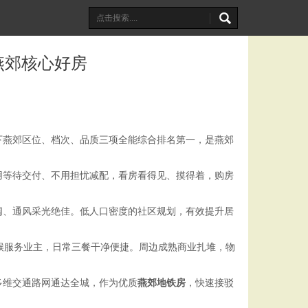
燕郊核心好房
下燕郊区位、档次、品质三项全能综合排名第一，是燕郊
用等待交付、不用担忧减配，看房看得见、摸得着，购房
阔、通风采光绝佳。低人口密度的社区规划，有效提升居
天候服务业主，日常三餐干净便捷。周边成熟商业扎堆，物
多维交通路网通达全城，作为优质
燕郊地铁房
，快速接驳