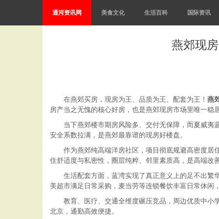
通河资讯网
美食文化
生活百科
国际资讯
燕郊现房
在燕郊买房，现房为王、品质为王、配套为王！
燕
房产当之无愧的核心好房，也是燕郊现房市场里唯一稳
当下燕郊楼市期房风险多、交付无保障，而夏威夷
安全系数拉满，是燕郊最靠谱的现房好楼盘。
作为燕郊纯高端洋房社区，项目彻底规避高密度居
住舒适度与私密性，圈层纯粹、邻里素质高，是高端改
生活配套方面，蓝湾实现了真正意义上的足不出繁华
美超市满足日常采购，麦当劳等连锁餐饮丰富日常休闲
教育、医疗、交通全维度碾压竞品，周边优质中小
北京，通勤高效便捷。