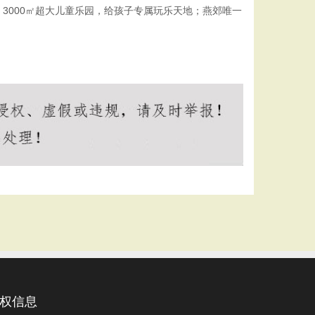
3000㎡超大儿童乐园，给孩子专属玩乐天地；燕郊唯一
权信息