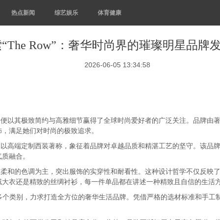
热点新闻
综艺娱乐
体育健康
“The Row”：奢华时尚界的璀璨明星品牌
2026-06-05 13:34:58
便以其极致简约与高雅细节赢得了全球时尚爱好者的广泛关注。品牌由著名的双胞胎姐妹
饰，满足她们对时尚的极致追求。
街道，这条街道以高端定制西装著称，象征着品牌对卓越品质和精湛工艺的坚守。该
气质融合。
与柔和的色调为主，突出服饰的实穿性和耐看性。这种设计哲学不仅反映了Mar
绒大衣还是精致的丝绸衬衫，每一件单品都在讲述一种精致且自信的生活
等多个类别，力求打造全方位的奢华生活品牌。凭借严格的选材标准和手工制