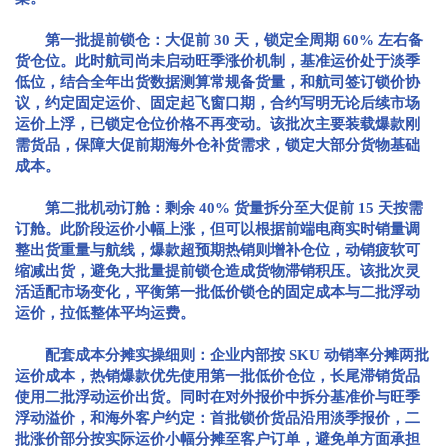
第一批提前锁仓：大促前 30 天，锁定全周期 60% 左右备
货仓位。此时航司尚未启动旺季涨价机制，基准运价处于淡季
低位，结合全年出货数据测算常规备货量，和航司签订锁价协
议，约定固定运价、固定起飞窗口期，合约写明无论后续市场
运价上浮，已锁定仓位价格不再变动。该批次主要装载爆款刚
需货品，保障大促前期海外仓补货需求，锁定大部分货物基础
成本。
第二批机动订舱：剩余 40% 货量拆分至大促前 15 天按需
订舱。此阶段运价小幅上涨，但可以根据前端电商实时销量调
整出货重量与航线，爆款超预期热销则增补仓位，动销疲软可
缩减出货，避免大批量提前锁仓造成货物滞销积压。该批次灵
活适配市场变化，平衡第一批低价锁仓的固定成本与二批浮动
运价，拉低整体平均运费。
配套成本分摊实操细则：企业内部按 SKU 动销率分摊两批
运价成本，热销爆款优先使用第一批低价仓位，长尾滞销货品
使用二批浮动运价出货。同时在对外报价中拆分基准价与旺季
浮动溢价，和海外客户约定：首批锁价货品沿用淡季报价，二
批涨价部分按实际运价小幅分摊至客户订单，避免单方面承担