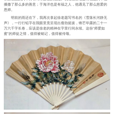
播撒了那么多的善意；于海洋也是有福之人，他遇见了那么慈爱的
恩师。
明前的雨还在下，我再次拿起徐老题写书名的《雪落长河静无
声》，一行行铅字在我眼里竟呈现出瘦劲挺拔，锋芒毕露的二十一
万六千字长卷，应该是徐老的精神在字里行间永续。这份“师爱如
蜜”的师徒之情，值得被铭记，值得被传颂。