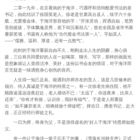
二零一九年，在京看病的于海洋，巧遇呼和浩特酷爱书法的老
书记，由此结识了徐国英老人。徐老是甘肃高台县人，练字六十余
载，尤爱瘦金体。于海洋形容他的字：“开张灵动，挥洒自如，笔势
苍劲挺拔，字体飘逸灵秀，底下却沉着劲儿”，曾在全国及省市书展
屡获奖项，书届有人称他为“当代瘦金书法第一人”。字如其人
——“儒雅、温和、厚道，还有一点憨气”。
此时的于海洋重获自由不久，刚刚走出人生的阴霾，身心俱
疲，三位有共同爱好的人在一起喝茶、聊天、写字，那样的画面光
是想象就让人觉得洁净、美好，这份以书会友的情谊，对于海洋而
言无疑是一味调愈身心创伤的良药。
人生得一知己足矣。能遇到亦师亦友的贵人，该是几世修来的
福分。待人真诚是于海洋的特质之一。有一次徐老生病住院，他不
顾路途遥远连夜赶赴，老人感动不已：“太远了，你连夜来，比亲人
还亲”，“你有才有德，认识你，我好有福气”。于是老人郑重提
出：“如不嫌弃老夫，咱俩就做个师徒吧”。择吉日，携老书记，赴大
连，正正经经行师徒之礼。
一日为师，终身为父，不是浪得虚名的“好人于海洋”待恩师如慈
父。
有一件让于海洋一辈子忘不了的事，《雪落长河静无声》正式