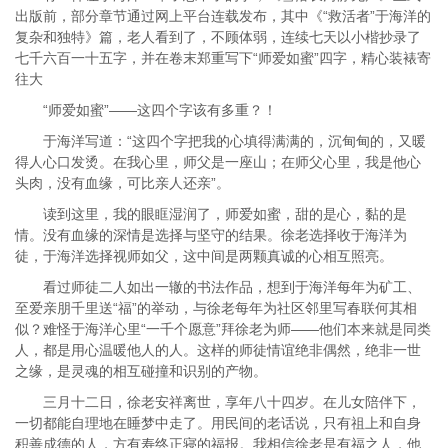
出版前，部分章节通过网上平台连载发布，其中《“救活者”于海洋的
复杂和独特》篇，老人看到了，不顾体弱，连续七天以小楷抄录了
七千六百一十五字，并在卷末郑重写下“师爱如蜜”四字，精心装裱寄
往大
“师爱如蜜”——这四个字该有多重？！
于海洋写道：“这四个字把我的心填得满满的，沉甸甸的，又暖
得人心口发烫。在我心里，师父是一座山；在师父心里，我是他心
头肉，没有血缘，可比亲人还亲”。
读到这里，我的眼眶湿润了，师爱如蜜，甜的是心，黏的是
情。没有血缘的深情是选择与坚守的结果。徐老选择收于海洋为
徒，于海洋选择视师如父，这中间是两颗真诚的心相互照亮。
看过师徒二人如出一辙的书法作品，想到于海洋每年为矿工、
至爱亲朋千里送“福”的举动，与徐老每年为社区邻里写春联何其相
似？难怪于海洋心里“一千个愿意”拜徐老为师——他们本来就是同类
人，都是用心温暖他人的人。这样的师徒情谊绝非偶然，绝非一世
之缘，是灵魂的相互碰撞和识别的产物。
三月十二日，徐老安祥离世，享年八十四岁。在儿女陪伴下，
一切都能自理地在睡梦中走了。用民间的老话说，只有祖上和自身
积善成德的人，方有寿终正寝的福报。我相信徐老是有福之人，他