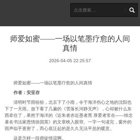
师爱如蜜——一场以笔墨疗愈的人间
真情
2026-04-05 22:25:57
师爱如蜜——一场以笔墨疗愈的人间真情
作者：安亚存
清明时节雨纷纷，北京下了小雨，令于海洋伤心之地的沈阳也
下了一天雨。放下看了几遍的《雪落长河静无声》，心却被什么东
西牵住了，果然于海洋的《近朱者赤近墨者黑 厚爱者常在——悼念
著名书法家恩情徐国英》的文章映入眼帘。一字一句读完，窗外的
雨声似乎更密了，而心底泛起的是久久无法平息的暖意。
这是怎样一段师徒情谊啊。