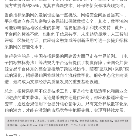
统方式提高约25%，尤其在高新技术、环保等新兴领域表现突出。
当前招标采购网的发展也面临一些挑战。网络安全问题首当其冲，
平台需建立多层加密和灾备系统以保障数据安全；其次，数字鸿沟
可能影响偏远地区企业的参与，需要配套培训和技术支持；此外，
平台间的标准不统一也制约了信息共享。未来趋势显示，人工智能
评标、区块链存证、供应链金融集成等创新应用将进一步提升招标
采购网的智能化水平。
值得关注的是，中国在招标采购网建设方面已走在世界前列。《电
子招标投标办法》等法规为平台运营提供了制度保障，全国公共资
源交易平台体系的整合更推动了跨区域协作。随着“互联网+采购”模
式的深化，招标采购网将继续向全流程数字化、服务生态化方向演
进，最终成为支撑经济高质量发展的重要基础设施。
总之，招标采购网不仅是技术工具，更是推动市场透明化和商业文
明进步的重要载体。无论是采购方还是供应商，都应积极适应这一
变革，通过合规使用平台提升核心竞争力。只有充分释放数字化采
购的潜力，才能在激烈的市场竞争中把握先机，实现可持续发展。
上一篇：