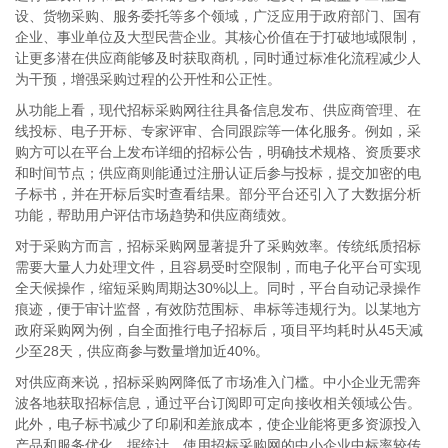
设、货物采购、服务委托等多个领域，广泛应用于政府部门、国有
企业、事业单位及大型民营企业。其核心价值在于打破地域限制，
让更多潜在供应商能够及时获取商机，同时通过标准化流程减少人
为干预，增强采购过程的公开性和公正性。
从功能上看，现代招标采购网往往具备信息发布、供应商管理、在
线投标、电子开标、专家评审、合同跟踪等一体化服务。例如，采
购方可以在平台上发布详细的招标公告，明确技术规格、资质要求
和时间节点；供应商则能通过注册认证后参与投标，提交加密的电
子标书，并在开标后实时查看结果。部分平台还引入了大数据分析
功能，帮助用户评估市场趋势和供应商绩效。
对于采购方而言，招标采购网显著提升了采购效率。传统纸质招标
需要大量人力处理文件，且容易受时空限制，而电子化平台可实现
全天候操作，缩短采购周期达30%以上。同时，平台自动记录操作
痕迹，便于审计监督，有效防范围标、串标等违规行为。以某地方
政府采购网为例，自全面推行电子招标后，项目平均耗时从45天减
少至28天，供应商参与数量增加近40%。
对供应商来说，招标采购网降低了市场准入门槛。中小企业无需奔
波各地获取招标信息，通过平台订阅即可定向接收相关领域公告。
此外，电子标书减少了印刷和差旅成本，使企业能将更多资源投入
产品和服务优化。据统计，使用招标采购网的中小企业中标率较传