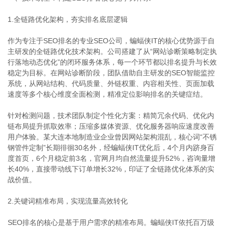
1.全链路优化架构，夯实排名底层逻辑
作为专注于SEO排名的专业SEO公司，蝙蝠侠IT的核心优势源于自
主研发的全链路优化技术架构。公司搭建了从“网站诊断策略制定执
行落地动态优化”的闭环服务体系，每一个环节都以排名提升与长效
稳定为目标。在网站诊断阶段，团队借助自主研发的SEO智能监控
系统，从网站结构、代码质量、外链权重、内容相关性、页面加载
速度等多个核心维度全面检测，精准定位影响排名的关键症结。
针对检测问题，技术团队制定个性化方案：精简冗余代码、优化内
链布局提升抓取效率；压缩多媒体资源、优化服务器响应速度改善
用户体验。某大连本地制造业企业曾因网站架构混乱，核心词“不锈
钢管件定制”长期徘徊30名外，经蝙蝠侠IT优化后，4个月内跻身百
度首页，6个月稳定前3名，官网月均自然流量提升52%，咨询量增
长40%，直接带动线下订单增长32%，印证了全链路优化体系的实
战价值。
2.关键词精准布局，实现流量高效转化
SEO排名的核心是基于用户需求的精准布局。蝙蝠侠IT依托百万级