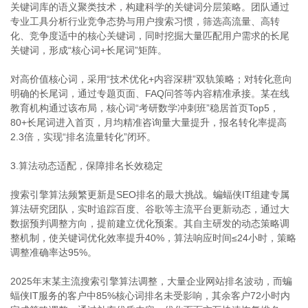
关键词库的语义聚类技术，构建科学的关键词分层策略。团队通过
专业工具分析行业竞争态势与用户搜索习惯，筛选高流量、高转
化、竞争度适中的核心关键词，同时挖掘大量匹配用户需求的长尾
关键词，形成“核心词+长尾词”矩阵。
对高价值核心词，采用“技术优化+内容深耕”双轨策略；对转化意向
明确的长尾词，通过专题页面、FAQ问答等内容精准承接。某在线
教育机构通过该布局，核心词“考研数学冲刺班”稳居首页Top5，
80+长尾词进入首页，月均精准咨询量大量提升，报名转化率提高
2.3倍，实现“排名流量转化”闭环。
3.算法动态适配，保障排名长效稳定
搜索引擎算法频繁更新是SEO排名的最大挑战。蝙蝠侠IT组建专属
算法研究团队，实时追踪百度、谷歌等主流平台更新动态，通过大
数据预判调整方向，提前建立优化预案。其自主研发的动态策略调
整机制，使关键词优化效率提升40%，算法响应时间≤24小时，策略
调整准确率达95%。
2025年末某主流搜索引擎算法调整，大量企业网站排名波动，而蝙
蝠侠IT服务的客户中85%核心词排名未受影响，其余客户72小时内