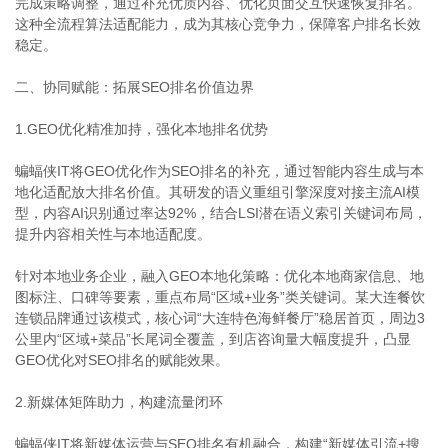
完成策略调整，通过补充优质内容、优化页面交互快速恢复排名。
这种全流程算法适配能力，成为其核心竞争力，保障客户排名长效
稳定。
二、协同赋能：拓展SEO排名价值边界
1.GEO优化精准加持，强化本地排名优势
蝙蝠侠IT将GEO优化作为SEO排名的补充，通过智能内容生成与本
地化适配放大排名价值。其研发的语义重组引擎深度对接主流AI模
型，内容AI识别通过率达92%，结合LSI潜在语义索引关键词布局，
提升内容相关性与本地适配度。
针对本地业务企业，融入GEO本地化策略：优化本地商家信息、地
图标注、口碑等要素，重点布局“区域+业务”类关键词。某大连餐饮
连锁品牌通过该模式，核心词“大连特色海鲜餐厅”稳居首页，周边3
公里内“区域+菜品”长尾词全覆盖，到店咨询量大幅度提升，凸显
GEO优化对SEO排名的赋能效果。
2.新媒体矩阵助力，构建流量闭环
蝙蝠侠IT将新媒体运营与SEO排名有机融合，构建“新媒体引流+搜