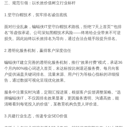
三、规范引领：以长效价值树立行业标杆
1.坚守白帽技术，筑牢排名诚信底线
面对行业乱象，蝙蝠侠IT坚守白帽技术路线，拒绝“7天上首页”“包排
名”等虚假承诺。公司深知黑帽技术风险——终将给企业带来不可逆
损失。因此始终以长效排名为导向，通过合法合规手段提升排名。
2.透明化服务机制，赢得客户深度信任
蝙蝠侠IT建立完善的透明化服务机制，推行“效果付费”模式，承诺36
个月内80%核心词进入首页，未达标按比例退还服务费。每月向客
户提供涵盖关键词排名、流量来源、用户行为等核心指标的详细报
告，通过数据可视化呈现优化效果。
服务中注重实时沟通，定期汇报进展，根据客户反馈调整策略。“选
择蝙蝠侠IT，不仅因排名效果显著，更因服务透明、沟通高效，能
清晰看到每笔投入的价值”，某教育机构负责人评价道。
3.共建行业生态，传递专业SEO价值