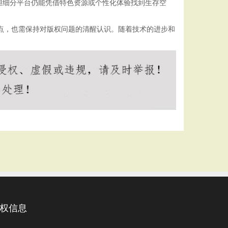
位，但细分平台仍能凭借特色资源或个性化体验找到生存空
优点，也需保持对版权问题的清醒认识。随着技术的进步和
权信息