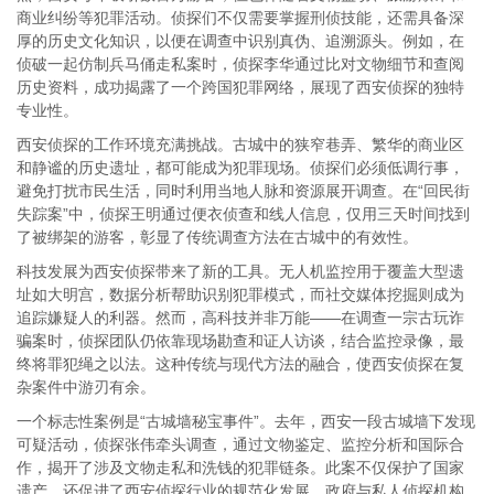
商业纠纷等犯罪活动。侦探们不仅需要掌握刑侦技能，还需具备深
厚的历史文化知识，以便在调查中识别真伪、追溯源头。例如，在
侦破一起仿制兵马俑走私案时，侦探李华通过比对文物细节和查阅
历史资料，成功揭露了一个跨国犯罪网络，展现了西安侦探的独特
专业性。
西安侦探的工作环境充满挑战。古城中的狭窄巷弄、繁华的商业区
和静谧的历史遗址，都可能成为犯罪现场。侦探们必须低调行事，
避免打扰市民生活，同时利用当地人脉和资源展开调查。在“回民街
失踪案”中，侦探王明通过便衣侦查和线人信息，仅用三天时间找到
了被绑架的游客，彰显了传统调查方法在古城中的有效性。
科技发展为西安侦探带来了新的工具。无人机监控用于覆盖大型遗
址如大明宫，数据分析帮助识别犯罪模式，而社交媒体挖掘则成为
追踪嫌疑人的利器。然而，高科技并非万能——在调查一宗古玩诈
骗案时，侦探团队仍依靠现场勘查和证人访谈，结合监控录像，最
终将罪犯绳之以法。这种传统与现代方法的融合，使西安侦探在复
杂案件中游刃有余。
一个标志性案例是“古城墙秘宝事件”。去年，西安一段古城墙下发现
可疑活动，侦探张伟牵头调查，通过文物鉴定、监控分析和国际合
作，揭开了涉及文物走私和洗钱的犯罪链条。此案不仅保护了国家
遗产，还促进了西安侦探行业的规范化发展，政府与私人侦探机构