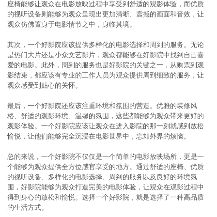
座椅能够让观众在电影放映过程中享受到舒适的观影体验，而优质
的视听设备则能够为观众呈现出更加清晰、震撼的画面和音效，让
观众仿佛置身于电影情节之中，身临其境。
其次，一个好影院应该提供多样化的电影选择和周到的服务。无论
是热门大片还是小众文艺影片，观众都能够在好影院中找到自己喜
爱的电影。此外，周到的服务也是好影院的关键之一，从购票到观
影结束，都应该有专业的工作人员为观众提供周到细致的服务，让
观众感受到贴心的关怀。
最后，一个好影院还应该注重环境和氛围的营造。优雅的装修风
格、舒适的观影环境、温馨的氛围，这些都能够为观众带来更好的
观影体验。一个好影院应该让观众在进入影院的那一刻就感到放松
愉悦，让他们能够完全沉浸在电影世界中，忘却外界的烦恼。
总的来说，一个好影院不仅仅是一个简单的电影放映场所，更是一
个能够为观众提供全方位感官享受的地方。通过舒适的座椅、优质
的视听设备、多样化的电影选择、周到的服务以及良好的环境氛
围，好影院能够为观众打造完美的电影体验，让观众在观影过程中
得到身心的放松和愉悦。选择一个好影院，就是选择了一种高品质
的生活方式。