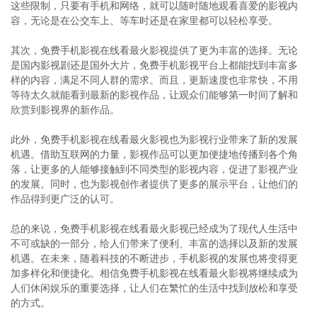
这些限制，只要有手机和网络，就可以随时随地观看喜爱的影视内
容，无论是在公交车上、等车时还是在家里都可以轻松享受。
其次，免费手机影视在线看最火影视提供了更为丰富的选择。无论
是国内影视剧还是国外大片，免费手机影视平台上都能找到丰富多
样的内容，满足不同人群的需求。而且，更新速度也非常快，不用
等待太久就能看到最新的影视作品，让观众们能够第一时间了解和
欣赏到影视界的新作品。
此外，免费手机影视在线看最火影视也为影视行业带来了新的发展
机遇。借助互联网的力量，影视作品可以更加便捷地传播到各个角
落，让更多的人能够接触到不同类型的影视内容，促进了影视产业
的发展。同时，也为影视创作者提供了更多的展示平台，让他们的
作品得到更广泛的认可。
总的来说，免费手机影视在线看最火影视已经成为了现代人生活中
不可或缺的一部分，给人们带来了便利、丰富的选择以及新的发展
机遇。在未来，随着科技的不断进步，手机影视的发展也将变得更
加多样化和便捷化。相信免费手机影视在线看最火影视将继续成为
人们休闲娱乐的重要选择，让人们在繁忙的生活中找到放松和享受
的方式。