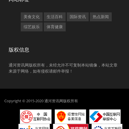
美食文化
生活百科
国际资讯
热点新闻
综艺娱乐
体育健康
版权信息
通河资讯网版权所有，未经允许不可复制本站镜像，本站文章
来源于网络，如有侵权请邮件举报！
Copyright © 2015-2020 通河资讯网版权所有