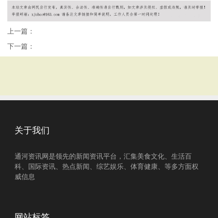
上一篇：
下一篇：
关于我们
通河资讯网是领先的新闻资讯平台，汇集美食文化、生活百
科、国际资讯、热点新闻、综艺娱乐、体育健康、等多方面权
威信息
网站标签